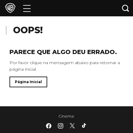
Filmes
Jogos e Aplicativos
OOPS!
Franquias
PARECE QUE ALGO DEU ERRADO.
Coleções
Por favor clique na mensagem abaixo para retornar a
página inicial.
News
Página Inicial
Loja Oficial
Warner Channel
Cinema
:
Max