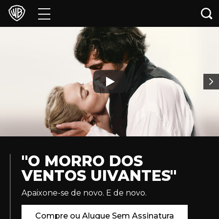
Filmes
Jogos e Aplicativos
Franquias
Coleções
News
Loja Oficial
"O MORRO DOS
VENTOS UIVANTES"
Warner Channel
Apaixone-se de novo. E de novo.
Max
Compre ou Alugue Sem Assinatura